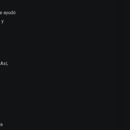
me ayudó
 y
Así,
la