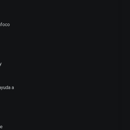
nfoco
y
ayuda a
de