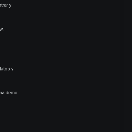
trar y
w,
datos y
una demo