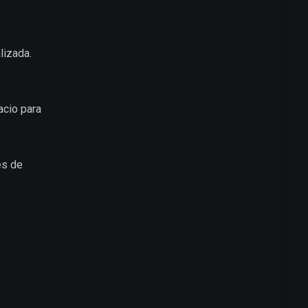
lizada.
acio para
es de