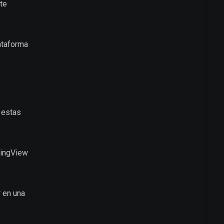
te
lataforma
 estas
adingView
r en una