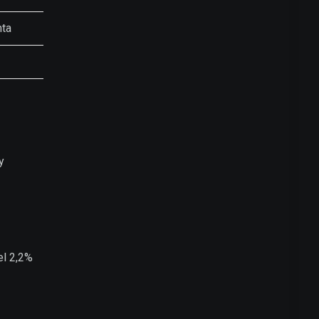
nta
y
el 2,2%