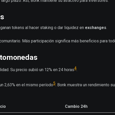
 largo plazo. Así, Bonk mantiene su atractivo para inversores.
as
 ganan tokens al hacer staking o dar liquidez en
exchanges
.
comunitario. Más participación significa más beneficios para tod
iptomonedas
4
ilidad. Su precio subió un 12% en 24 horas
.
5
 un 2,63% en el mismo período
. Bonk muestra un rendimiento sup
cio
Cambio 24h