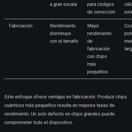
a gran escala
para códigos
cál
de corrección
ext
Fabricación
Rendimiento
Mejor
Cos
disminuye
rendimiento
pot
con el tamaño
de
men
fabricación
lar
con chips
más
pequeños
Este enfoque ofrece ventajas en fabricación. Producir chips
cuánticos más pequeños resulta en mejores tasas de
rendimiento. Un solo defecto en chips grandes puede
comprometer todo el dispositivo.