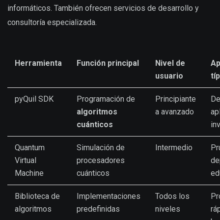
informáticos. También ofrecen servicios de desarrollo y
consultoría especializada.
Herramienta
Función principal
Nivel de
Ap
usuario
tí
pyQuil SDK
Programación de
Principiante
De
algoritmos
a avanzado
ap
cuánticos
in
Quantum
Simulación de
Intermedio
Pr
Virtual
procesadores
de
Machine
cuánticos
ed
Biblioteca de
Implementaciones
Todos los
Pr
algoritmos
predefinidas
niveles
rá