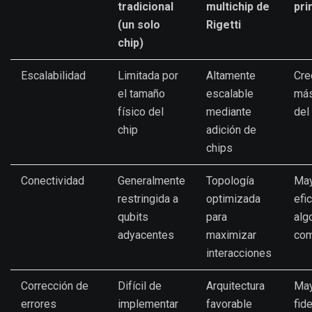
tradicional
multichip de
pri
(un solo
Rigetti
chip)
Escalabilidad
Limitada por
Altamente
Cre
el tamaño
escalable
más
físico del
mediante
del
chip
adición de
chips
Conectividad
Generalmente
Topología
Ma
restringida a
optimizada
efi
qubits
para
alg
adyacentes
maximizar
com
interacciones
Corrección de
Difícil de
Arquitectura
Ma
errores
implementar
favorable
fid