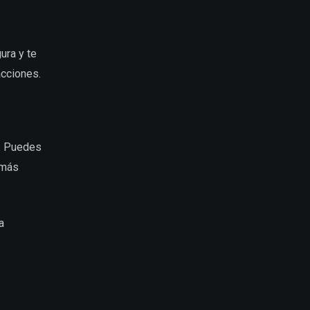
ura y te
acciones.
s. Puedes
 más
a