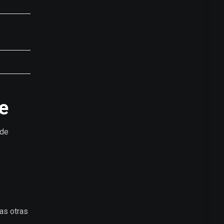
e
nde
as otras