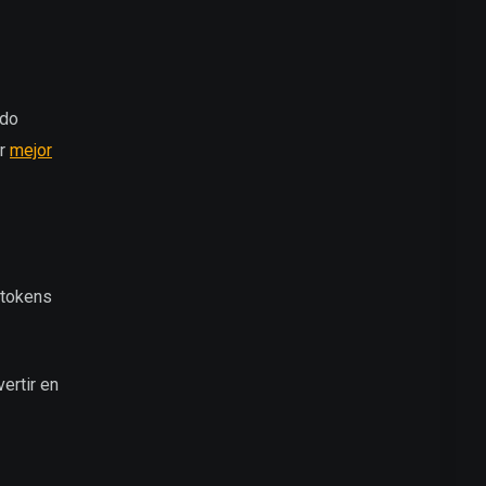
ido
ar
mejor
 tokens
vertir en