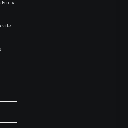
n Europa
 si te
s