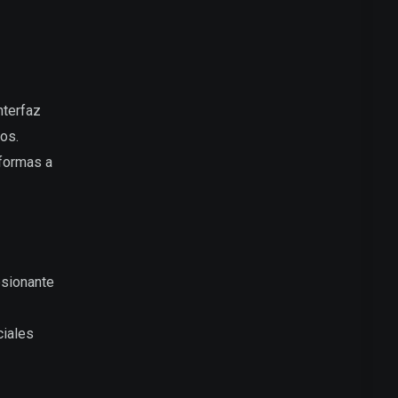
nterfaz
os.
aformas a
esionante
ciales