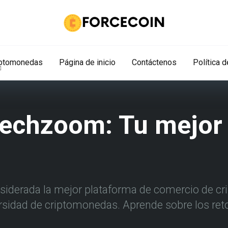
iptomonedas
Página de inicio
Contáctenos
Política 
techzoom: Tu mejor
iderada la mejor plataforma de comercio de c
rsidad de criptomonedas. Aprende sobre los reto