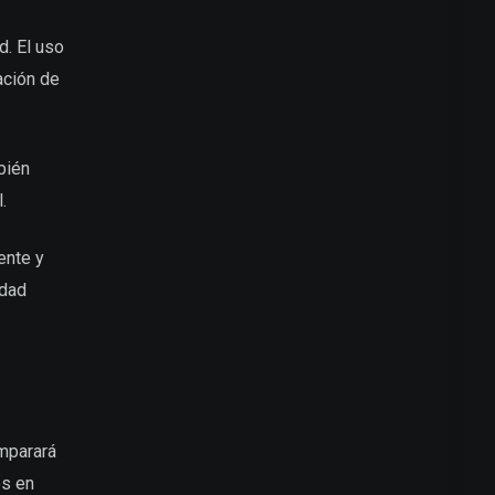
d. El uso
ación de
bién
.
ente y
idad
mparará
es en