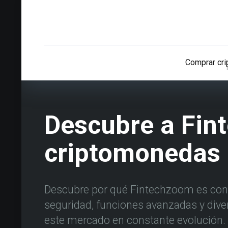
Comprar cr
Descubre a Fin
criptomonedas
Descubre por qué Fintechzoom es cons
seguridad, funciones avanzadas y dive
este mercado en constante evolución.