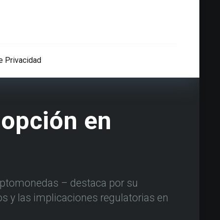
de Privacidad
 opción en
riptomonedas – destaca por su
s y las implicaciones regulatorias en