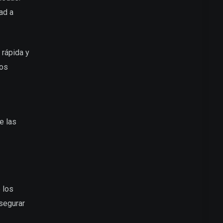
ad a
 rápida y
los
e las
 los
segurar