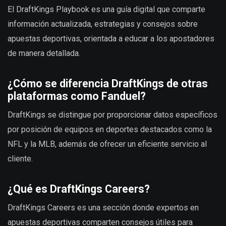
El DraftKings Playbook es una guía digital que comparte
información actualizada, estrategias y consejos sobre
apuestas deportivas, orientada a educar a los apostadores
de manera detallada.
¿Cómo se diferencia DraftKings de otras
plataformas como Fanduel?
DraftKings se distingue por proporcionar datos específicos
por posición de equipos en deportes destacados como la
NFL y la MLB, además de ofrecer un eficiente servicio al
cliente.
¿Qué es DraftKings Careers?
DraftKings Careers es una sección donde expertos en
apuestas deportivas comparten consejos útiles para