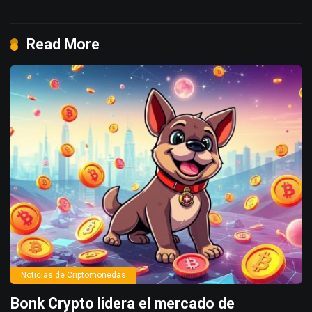
Read More
Noticias de Criptomonedas
Bonk Crypto lidera el mercado de