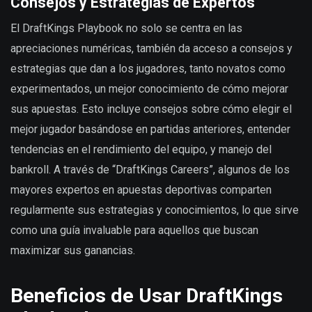
Consejos y Estrategias de Expertos
El DraftKings Playbook no solo se centra en las
apreciaciones numéricas, también da acceso a consejos y
estrategias que dan a los jugadores, tanto novatos como
experimentados, un mejor conocimiento de cómo mejorar
sus apuestas. Esto incluye consejos sobre cómo elegir el
mejor jugador basándose en partidas anteriores, entender
tendencias en el rendimiento del equipo, y manejo del
bankroll. A través de “DraftKings Careers”, algunos de los
mayores expertos en apuestas deportivas comparten
regularmente sus estrategias y conocimientos, lo que sirve
como una guía invaluable para aquellos que buscan
maximizar sus ganancias.
Beneficios de Usar DraftKings