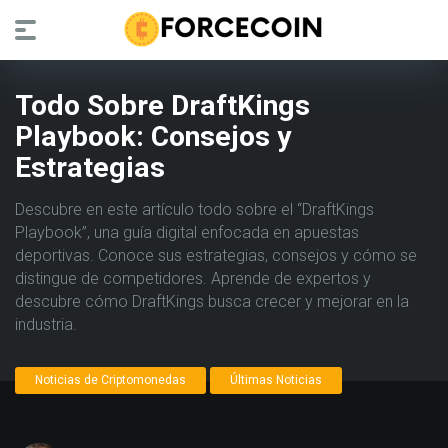
Todo Sobre DraftKings
Playbook: Consejos y
Estrategias
Descubre en este artículo todo sobre el “DraftKings
Playbook”, una guía digital enfocada en apuestas
deportivas. Conoce sus estrategias, consejos y cómo se
distingue de competidores. Aprende de expertos y
descubre cómo DraftKings busca crecer y mejorar en la
industria.
Noticias de Criptomonedas
Últimas Noticias