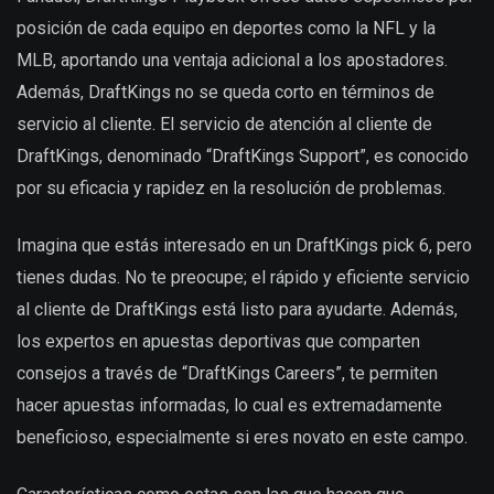
posición de cada equipo en deportes como la NFL y la
MLB, aportando una ventaja adicional a los apostadores.
Además, DraftKings no se queda corto en términos de
servicio al cliente. El servicio de atención al cliente de
DraftKings, denominado “DraftKings Support”, es conocido
por su eficacia y rapidez en la resolución de problemas.
Imagina que estás interesado en un DraftKings pick 6, pero
tienes dudas. No te preocupe; el rápido y eficiente servicio
al cliente de DraftKings está listo para ayudarte. Además,
los expertos en apuestas deportivas que comparten
consejos a través de “DraftKings Careers”, te permiten
hacer apuestas informadas, lo cual es extremadamente
beneficioso, especialmente si eres novato en este campo.