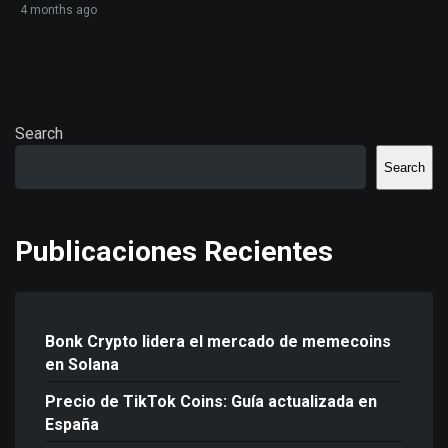
4 months ago
Search
Search
Publicaciones Recientes
Bonk Crypto lidera el mercado de memecoins
en Solana
Precio de TikTok Coins: Guía actualizada en
España