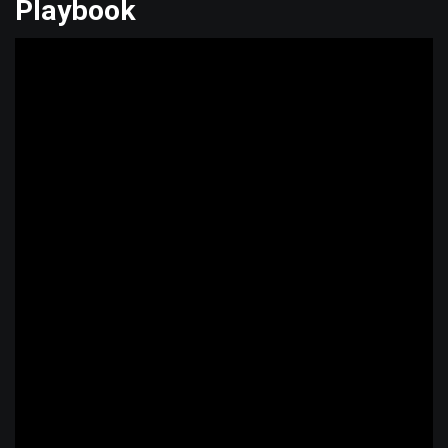
Playbook