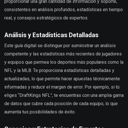
proporcionar una gran cantidad de información y soporte,
consistentes en análisis profundos, estadísticas en tiempo
real, y consejos estratégicos de expertos.
Análisis y Estadísticas Detalladas
Este guía digital se distingue por suministrar un análisis
competente y las estadísticas más recientes de jugadores
y equipos que permea los deportes más populares como la
NFL y la MLB. Te proporciona estadísticas detalladas y
actualizadas, lo que permite hacer apuestas técnicamente
informadas y reducir el margen de error. Por ejemplo, si tú
eliges “DraftKings NFL”, te encuentras con una amplia gama
de datos que cubre cada posición de cada equipo, lo que
aumenta tus posibilidades de éxito.