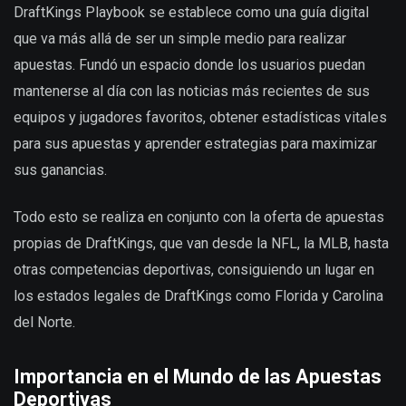
DraftKings Playbook se establece como una guía digital
que va más allá de ser un simple medio para realizar
apuestas. Fundó un espacio donde los usuarios puedan
mantenerse al día con las noticias más recientes de sus
equipos y jugadores favoritos, obtener estadísticas vitales
para sus apuestas y aprender estrategias para maximizar
sus ganancias.
Todo esto se realiza en conjunto con la oferta de apuestas
propias de DraftKings, que van desde la NFL, la MLB, hasta
otras competencias deportivas, consiguiendo un lugar en
los estados legales de DraftKings como Florida y Carolina
del Norte.
Importancia en el Mundo de las Apuestas
Deportivas