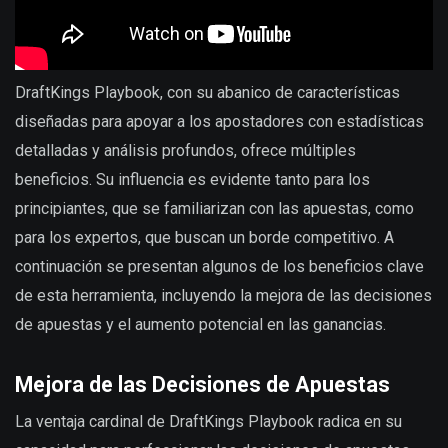
DraftKings Playbook, con su abanico de características
diseñadas para apoyar a los apostadores con estadísticas
detalladas y análisis profundos, ofrece múltiples
beneficios. Su influencia es evidente tanto para los
principiantes, que se familiarizan con las apuestas, como
para los expertos, que buscan un borde competitivo. A
continuación se presentan algunos de los beneficios clave
de esta herramienta, incluyendo la mejora de las decisiones
de apuestas y el aumento potencial en las ganancias.
Mejora de las Decisiones de Apuestas
La ventaja cardinal de DraftKings Playbook radica en su